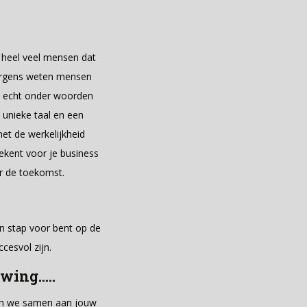
n heel veel mensen dat
. Ergens weten mensen
at echt onder woorden
n unieke taal en een
het de werkelijkheid
tekent voor je business
ar de toekomst.
n stap voor bent op de
ccesvol zijn.
uwing…..
rken we samen aan jouw