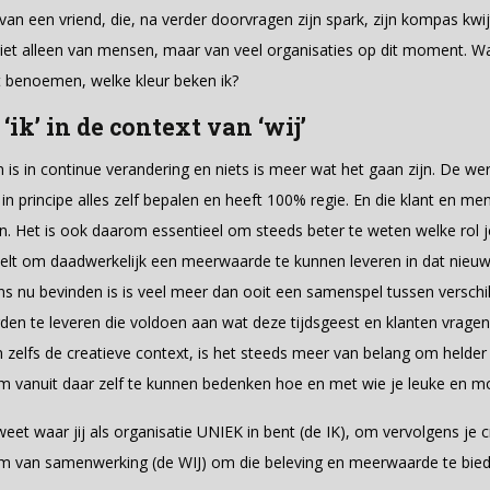
an een vriend, die, na verder doorvragen zijn spark, zijn kompas kwijt 
 niet alleen van mensen, maar van veel organisaties op dit moment. W
at benoemen, welke kleur beken ik?
‘ik’ in de context van ‘wij’
s in continue verandering en niets is meer wat het gaan zijn. De wer
in principe alles zelf bepalen en heeft 100% regie. En die klant en m
. Het is ook daarom essentieel om steeds beter te weten welke rol je
eelt om daadwerkelijk een meerwaarde te kunnen leveren in dat nieu
s nu bevinden is is veel meer dan ooit een samenspel tussen verschi
rden te leveren die voldoen aan wat deze tijdsgeest en klanten vrage
in zelfs de creatieve context, is het steeds meer van belang om helde
 vanuit daar zelf te kunnen bedenken hoe en met wie je leuke en m
weet waar jij als organisatie UNIEK in bent (de IK), om vervolgens je 
em van samenwerking (de WIJ) om die beleving en meerwaarde te bie