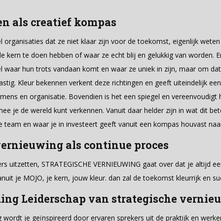
n als creatief kompas
el organisaties dat ze niet klaar zijn voor de toekomst, eigenlijk wete
 de kern te doen hebben of waar ze echt blij en gelukkig van worden
el waar hun trots vandaan komt en waar ze uniek in zijn, maar om d
lastig. Kleur bekennen verkent deze richtingen en geeft uiteindelijk ee
 mens en organisatie. Bovendien is het een spiegel en vereenvoudigt 
ee je de wereld kunt verkennen. Vanuit daar helder zijn in wat dit be
 je team en waar je in investeert geeft vanuit een kompas houvast na
vernieuwing als continue proces
oers uitzetten, STRATEGISCHE VERNIEUWING gaat over dat je altijd ee
 vanuit je MOJO, je kern, jouw kleur. dan zal de toekomst kleurrijk en su
ding Leiderschap van strategische vernie
ng wordt je geïnspireerd door ervaren sprekers uit de praktijk en we