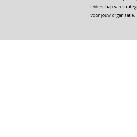
leiderschap van strate
voor jouw organisatie.
Opleiding Leid
In de opleiding “Leiderschap van Strategische Vern
verschillende perspectieven naar de huidige ontwikke
Rachelle en Marco zijn auteurs van het boek “Kleur
In deze unieke opleiding wordt je geïnspireerd doo