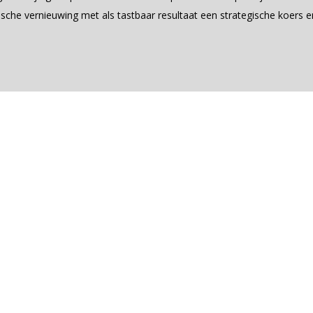
gische vernieuwing met als tastbaar resultaat een strategische koers
erschap van Strategis
ieuwing” bekijken Rachelle van der Linden en Marco Derksen samen me
lingen in de samenleving en hoe daarin te komen tot een strategische
onze organisatie en naar de samenleving.
 bekennen” en hebben aan de wieg gestaan van vele vernieuwingen en
r ervaren sprekers uit de praktijk en werken we samen aan jouw leider