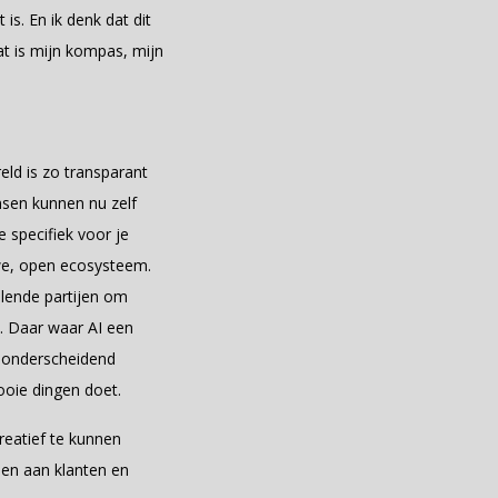
is. En ik denk dat dit
at is mijn kompas, mijn
eld is zo transparant
ensen kunnen nu zelf
 specifiek voor je
we, open ecosysteem.
llende partijen om
n. Daar waar AI een
r onderscheidend
ooie dingen doet.
creatief te kunnen
den aan klanten en