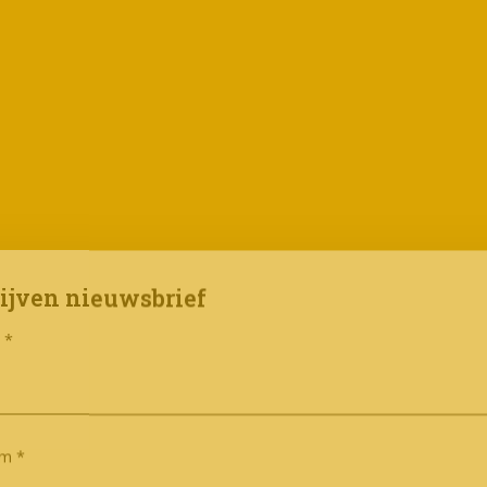
ijven nieuwsbrief
m
*
am
*