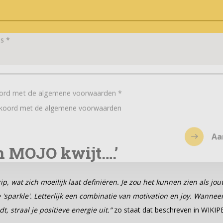
es
*
oord met de algemene voorwaarden
*
kkoord met de algemene voorwaarden
Aa
n MOJO kwijt….’
p, wat zich moeilijk laat definiëren. Je zou het kunnen zien als jouw
e 'sparkle'. Letterlijk een combinatie van motivation en joy. Wanne
dt, straal je positieve energie uit.”
zo staat dat beschreven in WIKIP