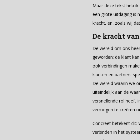
Maar deze tekst heb ik v
een grote uitdaging is
kracht, en, zoals wij d
De kracht van 
De wereld om ons heen i
geworden; de klant kan 
ook verbindingen maken
klanten en partners sp
De wereld waarin we on
uiteindelijk aan de waa
versnellende rol heeft 
vermogen te creëren om
Concreet betekent dit: 
verbinden in het syste