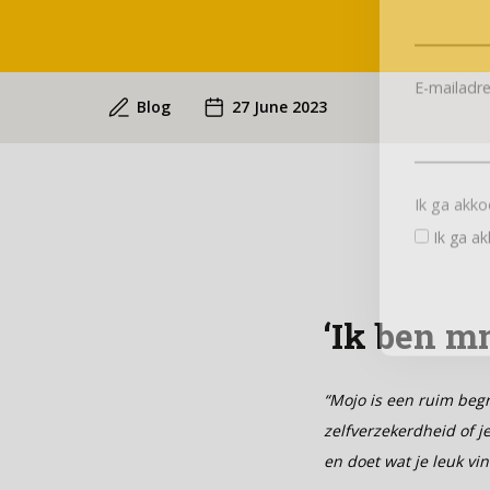
E-mailadr
Blog
27 June 2023
Ik ga akk
Ik ga a
‘Ik ben m
“Mojo is een ruim begri
zelfverzekerdheid of j
en doet wat je leuk vin