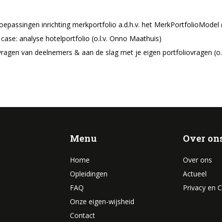
oepassingen inrichting merkportfolio a.d.h.v. het MerkPortfolioMode
 case: analyse hotelportfolio (o.l.v. Onno Maathuis)
 vragen van deelnemers & aan de slag met je eigen portfoliovragen (o
Menu
Over on
Home
Over ons
Opleidingen
Actueel
FAQ
Privacy en 
Onze eigen-wijsheid
Contact