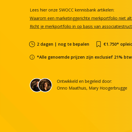
Lees hier onze SWOCC kennisbank artikelen:
Waarom een marketinggerichte merkportfolio niet alti
Richt je merkportfolio in op basis van associatiestruc
2 dagen | nog te bepalen
€1.750* oplei
*Alle genoemde prijzen zijn exclusief 21% btw
Inschr
Voornaa
Ontwikkeld en begeleid door:
Onno Maathuis, Mary Hoogerbrugge
Achterna