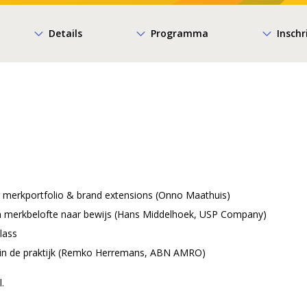
es
*
Details
Programma
Inschr
oord met de algemene voorwaarden
*
kkoord met de algemene voorwaarden
Aa
 merkportfolio & brand extensions (Onno Maathuis)
n merkbelofte naar bewijs (Hans Middelhoek, USP Company)
lass
in de praktijk (Remko Herremans, ABN AMRO)
l.