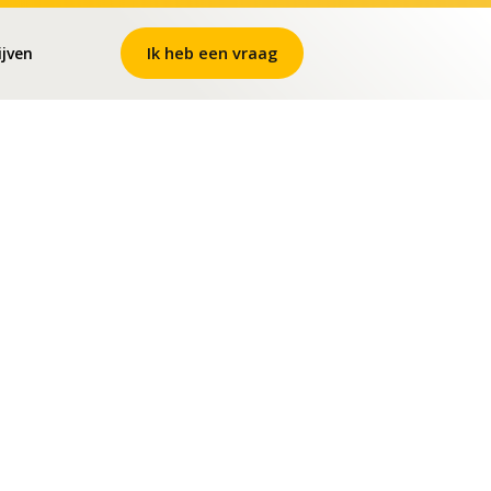
Ik heb een vraag
ijven
nmelden