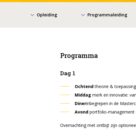
E-mailadr
Opleiding
Programmaleiding
Ik ga akk
Ik ga a
Programma
Dag 1
Ochtend
theorie & toepassing
Middag
merk en innovatie: va
Diner
inbegrepen in de Masterc
Avond
portfolio-management 
Overnachting met ontbijt zijn optionee