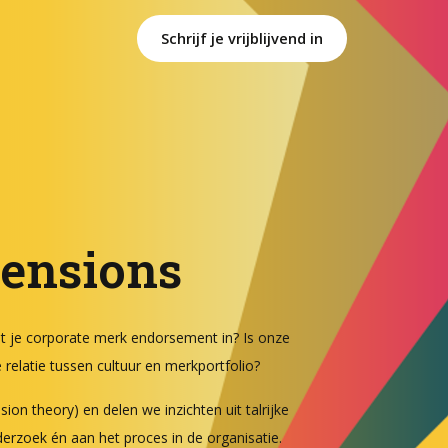
Schrijf je vrijblijvend in
tensions
 je corporate merk endorsement in? Is onze
relatie tussen cultuur en merkportfolio?
ion theory) en delen we inzichten uit talrijke
erzoek én aan het proces in de organisatie.