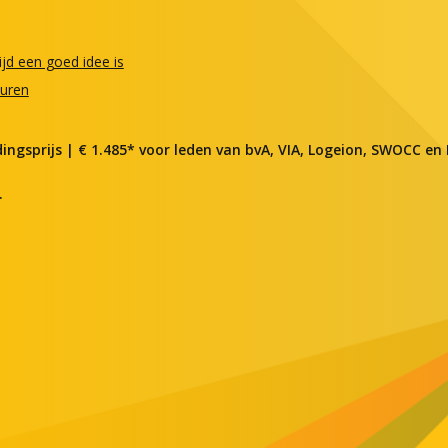
jd een goed idee is
turen
dingsprijs | € 1.485* voor leden van bvA, VIA, Logeion, SWOCC en
.
ijven nieuwsbrief
m
*
am
*