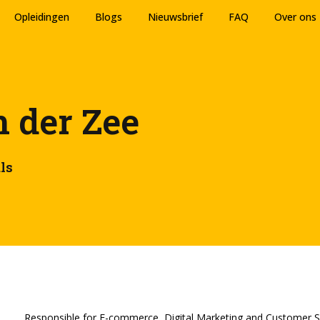
Opleidingen
Blogs
Nieuwsbrief
FAQ
Over ons
n der Zee
ls
Responsible for E-commerce, Digital Marketing and Customer S