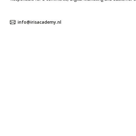
ijven nieuwsbrief
m
*
info@irisacademy.nl
am
*
es
*
oord met de algemene voorwaarden
*
kkoord met de algemene voorwaarden