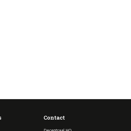
nmelden
s
Contact
Decentraal HQ