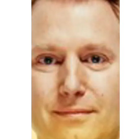
Inschr
Voornaa
Achterna
E-mailadr
Ik ga akk
Ik ga a