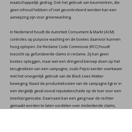
maatschappelijk gedrag. Ook het gebruik van keurmerken, die
geen inhoud hebben of niet gecontroleerd worden kan een
aanwijzing zijn voor greenwashing.
In Nederland houdt de Autoriteit Consument & Markt (ACM)
controles op purpose washing en de boetes daarvoor kunnen
hoog oplopen. De Reclame Code Commissie (RCC) houdt
toezicht op gefundeerde claims in reclame. Zij kan geen
boetes opleggen, maar wel een dringend beroep doen op het
terugtrekken van een campagne, zoals Pepsi eerder overkwam
met het oneigenlijk gebruik van de Black Lives Matter-
beweging. Naast de productiekosten van de campagne ligt er in
een dergelijk geval vooral reputatieschade op de loer voor een
(merk)organisatie. Daarnaast kan een gang naar de rechter
gemaakt worden te laten oordelen over misleidende claims,
zoals in het geval van KLM is gebeurd.
Frank Peters