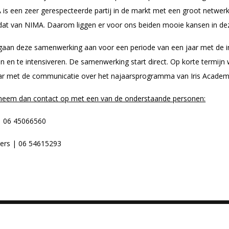
 is een zeer gerespecteerde partij in de markt met een groot netwer
ij dat van NIMA. Daarom liggen er voor ons beiden mooie kansen in d
aan deze samenwerking aan voor een periode van een jaar met de in
n en te intensiveren. De samenwerking start direct. Op korte termij
aar met de communicatie over het najaarsprogramma van Iris Academ
e neem dan contact op met een van de onderstaande personen:
| 06 45066560
ters | 06 54615293