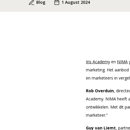
E-mailadr
Blog
1 August 2024
Ik ga akk
Ik ga a
Iris Academy
en
NIMA
g
marketing. Het aanbod 
en marketeers in vergeli
Rob Overduin
, direct
Academy. NIMA heeft al
ontwikkelen. Met dit p
marketeer.”
Guy van Liemt
, partn