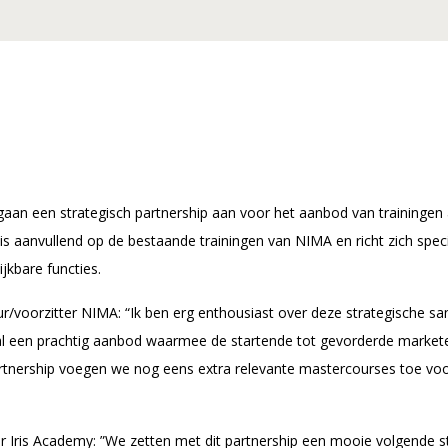
es
*
oord met de algemene voorwaarden
*
kkoord met de algemene voorwaarden
Aa
aan een strategisch partnership aan voor het aanbod van trainingen 
is aanvullend op de bestaande trainingen van NIMA en richt zich spec
jkbare functies.
eur/voorzitter NIMA: “Ik ben erg enthousiast over deze strategische s
 een prachtig aanbod waarmee de startende tot gevorderde marketee
artnership voegen we nog eens extra relevante mastercourses toe voo
er Iris Academy: ”We zetten met dit partnership een mooie volgende s