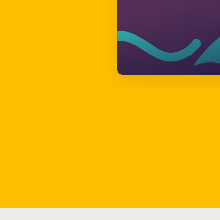
ijven nieuwsbrief
m
*
am
*