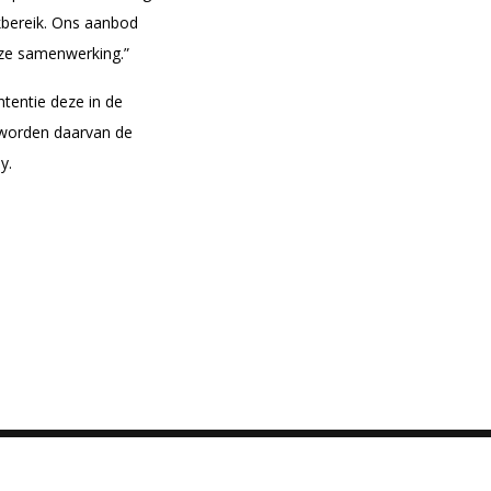
kbereik. Ons aanbod
eze samenwerking.”
tentie deze in de
n worden daarvan de
y.