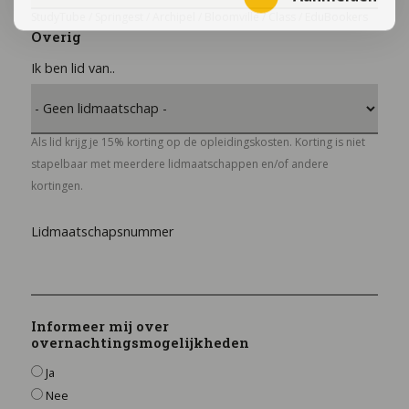
StudyTube / Springest / Archipel / Bloomville / Class / EduBookers
Overig
Ik ben lid van..
Als lid krijg je 15% korting op de opleidingskosten. Korting is niet
stapelbaar met meerdere lidmaatschappen en/of andere
kortingen.
Lidmaatschapsnummer
Informeer mij over
overnachtingsmogelijkheden
Ja
Nee