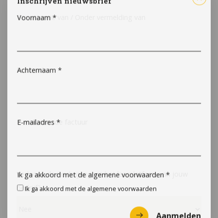
Inschrijven nieuwsbrief
Ter attentie van / Onder vermelding van
Voornaam
*
Postcode
Achternaam
*
E-mail voor de factuur
E-mailadres
*
Verloopt de inschrijving via het leerplatform van jouw
Ik ga akkoord met de algemene voorwaarden
*
bedrijf?
Ik ga akkoord met de algemene voorwaarden
Aanmelden